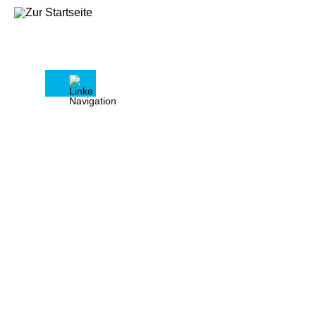
Pressemitteilung vom 10.09.2025
Erbschaftsteuer: Haus & Grund fordert
höhere Freibeträge
Regelmäßige Anpassung
erforderlich
Der Eigentümerverband Haus & Grund
Deutschland begrüßt die vom
bayerischen Ministerpräsidenten