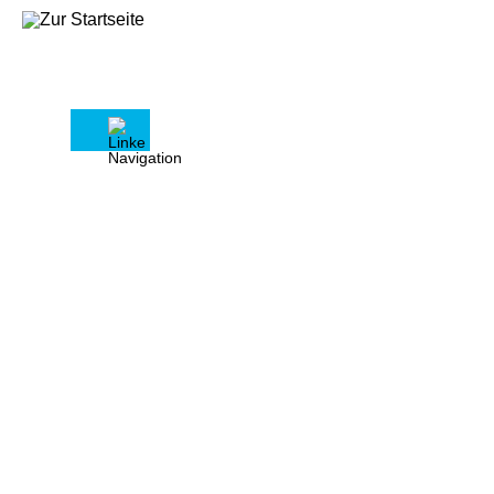
Kontakt
Wir freuen uns auf Ihre Nachricht (Ford)
Pflichtfelder sind mit einem Sternchen (*)
versehen und farblich markiert.
1. Persönliche Angaben
Kundennummer
Vorname*