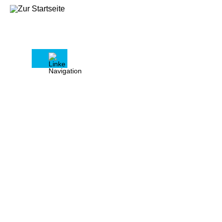
Pressemitteilung vom 17.02.2026
Ökonomisch ist die Mietpreisbremse
gescheitert
Vermieten wird zum
wirtschaftlichen Risiko
„Ein einfacher Blick auf den
Wohnungsmarkt zeigt es deutlich: Die
Mietpreisbremse ist gescheitert –